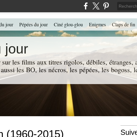
du jour
Pépées du jour
Ciné glou-glou
Enigmes
Claps de fin
 jour
 sur les films aux titres rigolos, débiles, étranges
 a aussi les BO, les nécros, les pépées, les bogoss,
h (1960-2015)
Suiv