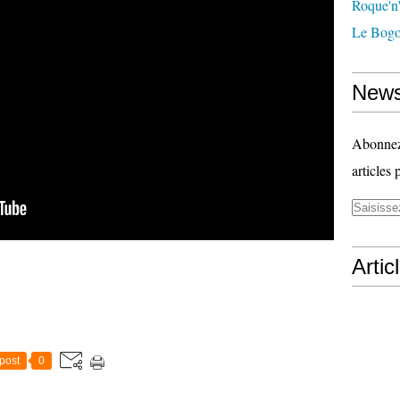
Roque'n'
Le Bogo
News
Abonnez-
articles 
Artic
post
0