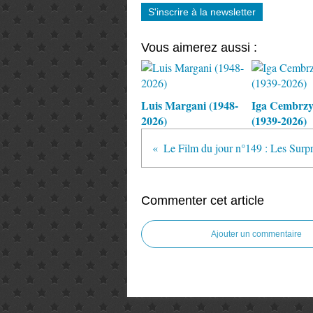
S'inscrire à la newsletter
Vous aimerez aussi :
Luis Margani (1948-
Iga Cembrz
2026)
(1939-2026)
Commenter cet article
Ajouter un commentaire