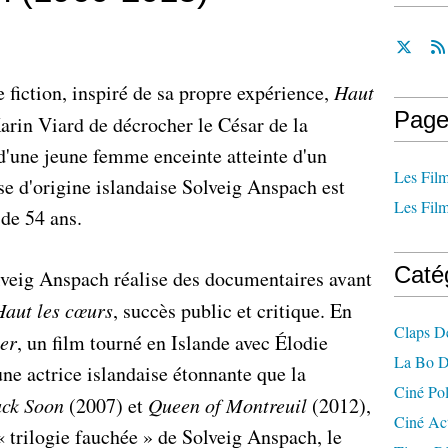
fiction, inspiré de sa propre expérience,
Haut
Page
arin Viard de décrocher le César de la
 d'une jeune femme enceinte atteinte d'un
Les Film
ise d'origine islandaise Solveig Anspach est
Les Film
 de 54 ans.
Caté
lveig Anspach réalise des documentaires avant
Haut les cœurs
, succès public et critique. En
Claps D
er
, un film tourné en Islande avec Élodie
La Bo D
ne actrice islandaise étonnante que la
Ciné Po
ck Soon
(2007) et
Queen of Montreuil
(2012),
Ciné Ac
 trilogie fauchée » de Solveig Anspach, le