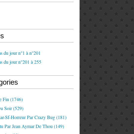
s
s du jour n°1 à n°201
s du jour n°201 à 255
gories
e Fin
(1746)
u Soir
(529)
lar-Sf-Horreur Par Crazy Bug
(181)
tu Par Jean Aymar De Thou
(149)