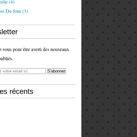
rôle
(4)
ss Du Jour
(3)
letter
vous pour être averti des nouveaux
publiés.
les récents