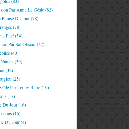
igolos
(83)
ssion Par Anna Le Gésic
(82)
e Phrase Du Jour
(78)
tranges
(78)
ie Futé
(54)
ssic Par Sal Obscur
(47)
ébiles
(40)
 Nanars
(39)
eil
(32)
ouglou
(25)
é-Olé Par Lenny Barre
(19)
nts
(17)
e Du Jour
(16)
Abscons
(16)
lé Du Jour
(4)