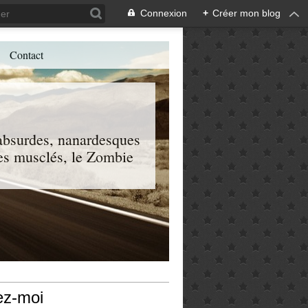
Connexion
+
Créer mon blog
Contact
, absurdes, nanardesques
 les musclés, le Zombie
ez-moi