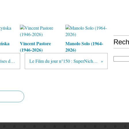
Rech
yńska
Vincent Pastore
Manolo Solo (1964-
(1946-2026)
2026)
Le Film du jour n°149 : Les Surprises d'une nuit de noces
Le Film du jour n°150 : SuperNichons contre mafia