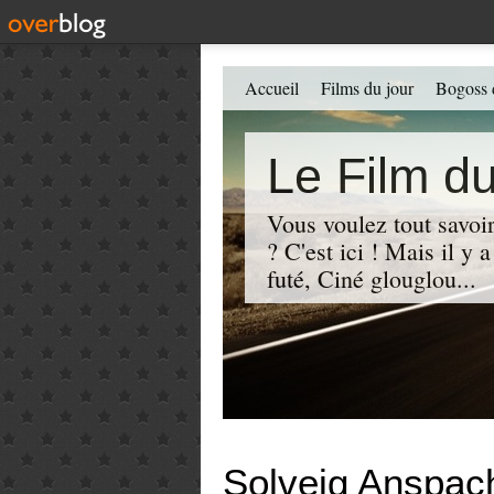
Accueil
Films du jour
Bogoss 
Le Film du
Vous voulez tout savoir
? C'est ici ! Mais il y
futé, Ciné glouglou...
Solveig Anspac