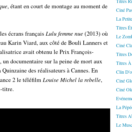
Titres R
ique
, étant en court de montage au moment de
Ciné Pa
La Petit
Titres É
 les écrans français
Lulu femme nue
(2013) où
Le Zomb
au Karin Viard, aux côté de Bouli Lanners et
Ciné Cla
lisatrice avait obtenu le Prix François-
Titres D
, un documentaire sur la peine de mort aux
Titres À
a Quinzaine des réalisateurs à Cannes. En
Clin D'o
rance 2 le téléfilm
Louise Michel la rebelle
,
Ciné Gl
-titre.
Ciné Ol
Evéneme
La Pépé
Titres 
Le Musc