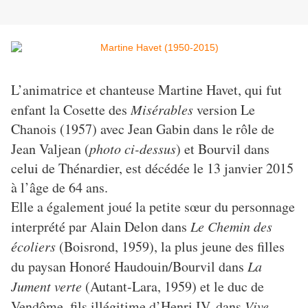
L’animatrice et chanteuse Martine Havet, qui fut
enfant la Cosette des
Misérables
version Le
Chanois (1957) avec Jean Gabin dans le rôle de
Jean Valjean (
photo ci-dessus
) et Bourvil dans
celui de Thénardier, est décédée le 13 janvier 2015
à l’âge de 64 ans.
Elle a également joué la petite sœur du personnage
interprété par Alain Delon dans
Le Chemin des
écoliers
(Boisrond, 1959), la plus jeune des filles
du paysan Honoré Haudouin/Bourvil dans
La
Jument verte
(Autant-Lara, 1959) et le duc de
Vendôme, fils illégitime d’Henri IV, dans
Vive