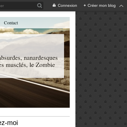
Connexion
+
Créer mon blog
Contact
, absurdes, nanardesques
 les musclés, le Zombie
ez-moi