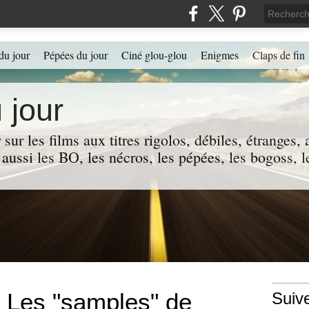
du jour
Pépées du jour
Ciné glou-glou
Enigmes
Claps de fin
 jour
 sur les films aux titres rigolos, débiles, étranges
 a aussi les BO, les nécros, les pépées, les bogoss,
 : Les "samples" de
Suiv