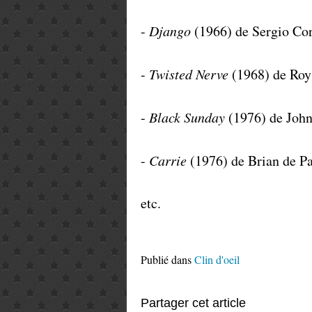
-
Django
(1966) de Sergio Co
-
Twisted Nerve
(1968) de Roy
-
Black Sunday
(1976) de John
-
Carrie
(1976) de Brian de P
etc.
Publié dans
Clin d'oeil
Partager cet article