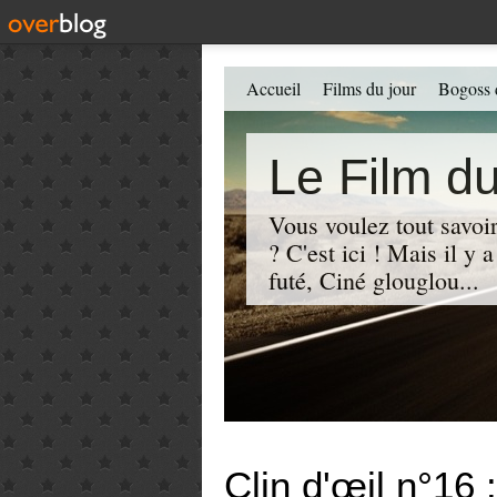
Accueil
Films du jour
Bogoss 
Le Film du
Vous voulez tout savoir
? C'est ici ! Mais il y
futé, Ciné glouglou...
Clin d'œil n°16