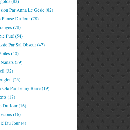
igolos
(83)
ssion Par Anna Le Gésic
(82)
e Phrase Du Jour
(78)
tranges
(78)
ie Futé
(54)
ssic Par Sal Obscur
(47)
ébiles
(40)
 Nanars
(39)
eil
(32)
ouglou
(25)
é-Olé Par Lenny Barre
(19)
nts
(17)
e Du Jour
(16)
Abscons
(16)
lé Du Jour
(4)