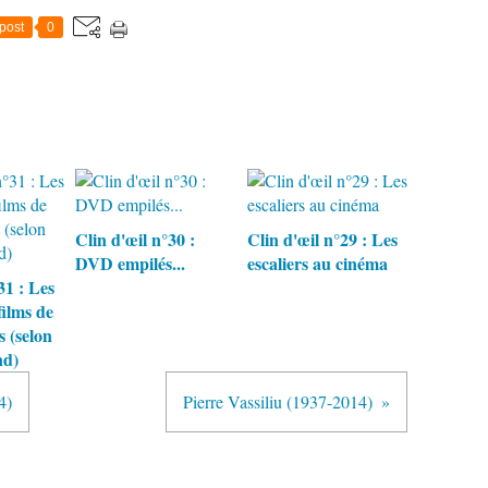
post
0
Clin d'œil n°30 :
Clin d'œil n°29 : Les
DVD empilés...
escaliers au cinéma
31 : Les
films de
s (selon
nd)
4)
Pierre Vassiliu (1937-2014)