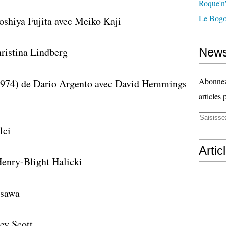
Roque'n'
Le Bogo
oshiya Fujita avec Meiko Kaji
ristina Lindberg
News
Abonnez-
1974) de Dario Argento avec David Hemmings
articles 
lci
Artic
enry-Blight Halicki
osawa
ey Scott