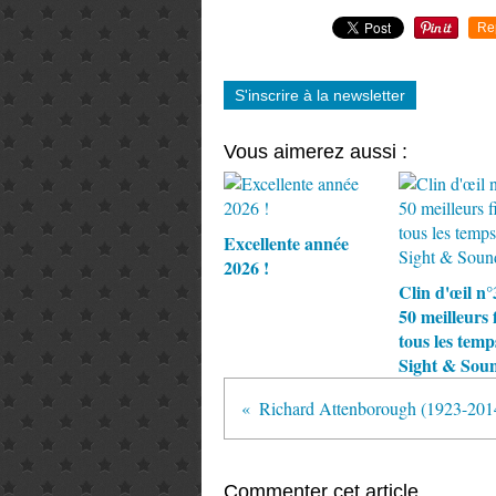
Re
S'inscrire à la newsletter
Vous aimerez aussi :
Excellente année
2026 !
Clin d'œil n°
50 meilleurs 
tous les temp
Sight & Sou
Richard Attenborough (1923-201
Commenter cet article