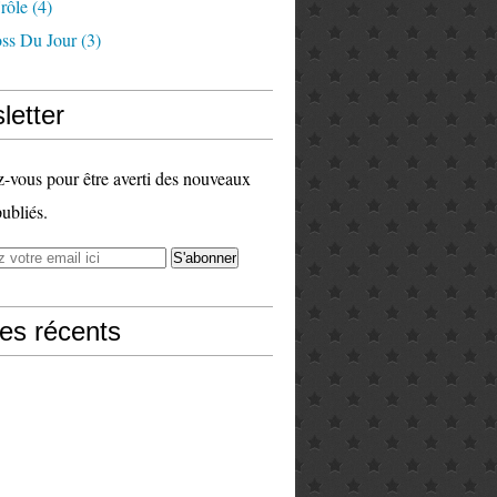
rôle
(4)
ss Du Jour
(3)
letter
vous pour être averti des nouveaux
publiés.
les récents