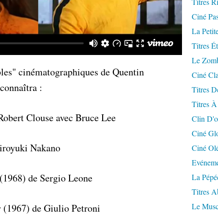
Titres R
Ciné Pa
La Petit
Titres É
Le Zomb
ples" cinématographiques de Quentin
Ciné Cla
econnaîtra :
Titres D
Titres À
Robert Clouse avec Bruce Lee
Clin D'o
Ciné Gl
iroyuki Nakano
Ciné Ol
Evéneme
(1968) de Sergio Leone
La Pépé
Titres 
Le Musc
s
(1967) de Giulio Petroni