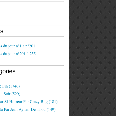
s
s du jour n°1 à n°201
s du jour n°201 à 255
gories
e Fin
(1746)
u Soir
(529)
lar-Sf-Horreur Par Crazy Bug
(181)
tu Par Jean Aymar De Thou
(149)