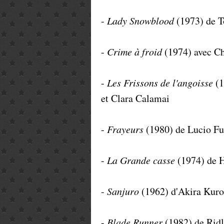
-
Lady Snowblood
(1973) de T
-
Crime à froid
(1974) avec Ch
-
Les Frissons de l'angoisse
(
et Clara Calamai
-
Frayeurs
(1980) de Lucio Fu
-
La Grande casse
(1974) de H
-
Sanjuro
(1962) d'Akira Kur
-
Blade Runner
(1982) de Ridl