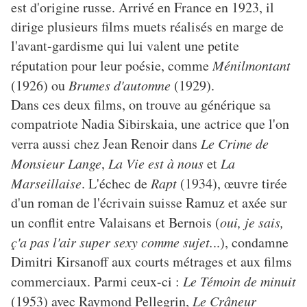
est d'origine russe. Arrivé en France en 1923, il
dirige plusieurs films muets réalisés en marge de
l'avant-gardisme qui lui valent une petite
réputation pour leur poésie, comme
Ménilmontant
(1926) ou
Brumes d'automne
(1929).
Dans ces deux films, on trouve au générique sa
compatriote Nadia Sibirskaia, une actrice que l'on
verra aussi chez Jean Renoir dans
Le Crime de
Monsieur Lange
,
La Vie est à nous
et
La
Marseillaise
. L'échec de
Rapt
(1934), œuvre tirée
d'un roman de l'écrivain suisse Ramuz et axée sur
un conflit entre Valaisans et Bernois (
oui, je sais,
ç'a pas l'air super sexy comme sujet.
..), condamne
Dimitri Kirsanoff aux courts métrages et aux films
commerciaux. Parmi ceux-ci :
Le Témoin de minuit
(1953) avec Raymond Pellegrin,
Le Crâneur