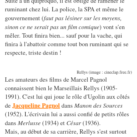
Suite à un quiproquo, il est obligé de ramener le
ruminant chez lui
. La police, la SPA et même le
gouvernement (
faut pas lésiner sur les moyens,
sinon ce ne serait pas un film comique
) vont s'en
mêler. Tout finira bien... sauf pour la vache, qui
finira à l'abattoir comme tout bon ruminant qui se
respecte, triste destin !
Rellys (image : cineclap.free.fr)
Les amateurs des films de Marcel Pagnol
connaissent bien le Marseillais Rellys (1905-
1991). C'est lui qui joue le rôle d'Ugolin aux côtés
Jacqueline Pagnol
de
dans
Manon des Sources
(1952). L'écrivain lui a aussi confié de petits rôles
dans
Merlusse
(1934) et
César
(1936).
Mais, au début de sa carrière, Rellys s'est surtout