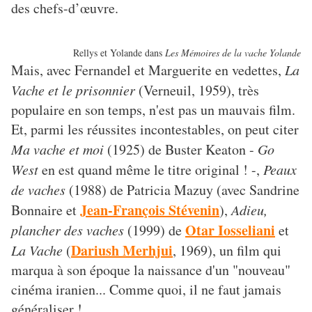
des chefs-d’œuvre.
Rellys et Yolande dans
Les Mémoires de la vache Yolande
Mais, avec Fernandel et Marguerite en vedettes,
La
Vache et le prisonnier
(Verneuil, 1959), très
populaire en son temps, n'est pas un mauvais film.
Et, parmi les réussites incontestables, on peut citer
Ma vache et moi
(1925) de Buster Keaton -
Go
West
en est quand même le titre original ! -,
Peaux
de vaches
(1988) de Patricia Mazuy (avec Sandrine
Jean-François Stévenin
Bonnaire et
),
Adieu,
Otar Iosseliani
plancher des vaches
(1999) de
et
Dariush Merhjui
La Vache
(
, 1969), un film qui
marqua à son époque la naissance d'un "nouveau"
cinéma iranien... Comme quoi, il ne faut jamais
généraliser !