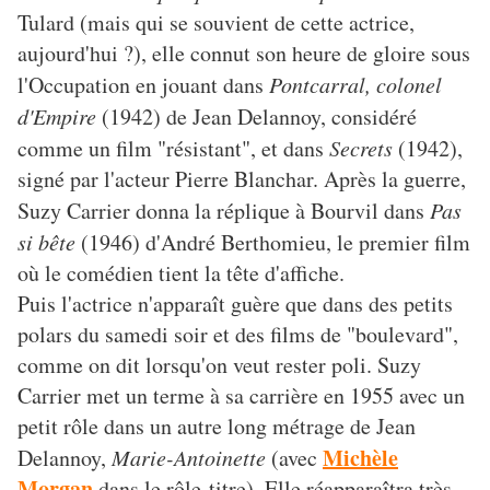
Tulard (mais qui se souvient de cette actrice,
aujourd'hui ?), elle connut son heure de gloire sous
l'Occupation en jouant dans
Pontcarral, colonel
d'Empire
(1942) de Jean Delannoy, considéré
comme un film "résistant", et dans
Secrets
(1942),
signé par l'acteur Pierre Blanchar. Après la guerre,
Suzy Carrier donna la réplique à Bourvil dans
Pas
si bête
(1946) d'André Berthomieu, le premier film
où le comédien tient la tête d'affiche.
Puis l'actrice n'apparaît guère que dans des petits
polars du samedi soir et des films de "boulevard",
comme on dit lorsqu'on veut rester poli. Suzy
Carrier met un terme à sa carrière en 1955 avec un
petit rôle dans un autre long métrage de Jean
Michèle
Delannoy,
Marie-Antoinette
(avec
Morgan
dans le rôle-titre). Elle réapparaîtra très