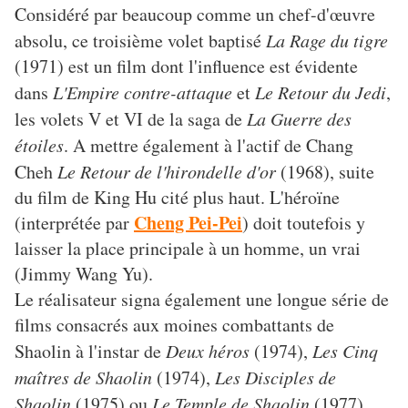
Considéré par beaucoup comme un chef-d'œuvre
absolu, ce troisième volet baptisé
La Rage du tigre
(1971) est un film dont l'influence est évidente
dans
L'Empire contre-attaque
et
Le Retour du Jedi
,
les volets V et VI de la saga de
La Guerre des
étoiles
. A mettre également à l'actif de Chang
Cheh
Le Retour de l'hirondelle d'or
(1968), suite
du film de King Hu cité plus haut. L'héroïne
Cheng Pei-Pei
(interprétée par
) doit toutefois y
laisser la place principale à un homme, un vrai
(Jimmy Wang Yu).
Le réalisateur signa également une longue série de
films consacrés aux moines combattants de
Shaolin à l'instar de
Deux héros
(1974),
Les Cinq
maîtres de Shaolin
(1974),
Les Disciples de
Shaolin
(1975) ou
Le Temple de Shaolin
(1977).