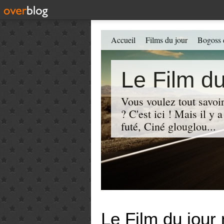
Accueil
Films du jour
Bogoss 
Le Film du
Vous voulez tout savoir
? C'est ici ! Mais il y
futé, Ciné glouglou...
Le Film du jour