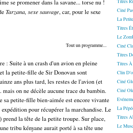
Titres R
me se promener dans la savane... torse nu !
Ciné Pa
 de
Tarzana, sexe sauvage
, car, pour le sexe
La Petit
Titres É
Le Zomb
Tout un programme...
Ciné Cla
Titres D
oire : Suite à un crash d'un avion en pleine
Titres À
u et la petite-fille de Sir Donovan sont
Clin D'o
ze ans plus tard, les restes de l'avion (et
Ciné Gl
.. mais on ne décèle aucune trace du bambin.
Ciné Ol
 sa petite-fille bien-aimée est encore vivante
Evéneme
La Pépé
une expédition pour récupérer la marchandise. Le
Titres 
prend la tête de la petite troupe. Sur place,
Le Musc
une tribu kényane aurait porté à sa tête une