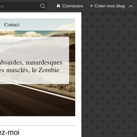
Connexion
+
Créer mon blog
Contact
, absurdes, nanardesques
 les musclés, le Zombie
ez-moi