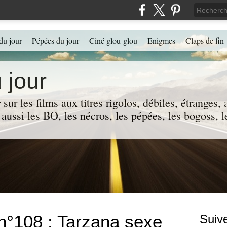
du jour
Pépées du jour
Ciné glou-glou
Enigmes
Claps de fin
 jour
 sur les films aux titres rigolos, débiles, étranges
 a aussi les BO, les nécros, les pépées, les bogoss,
 n°108 : Tarzana sexe
Suiv