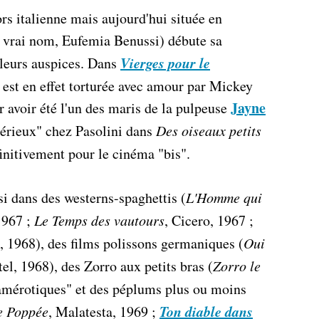
rs italienne mais aujourd'hui située en
 vrai nom, Eufemia Benussi) débute sa
Vierges pour le
lleurs auspices. Dans
e est en effet torturée avec amour par Mickey
Jayne
r avoir été l'un des maris de la pulpeuse
sérieux" chez Pasolini dans
Des oiseaux petits
initivement pour le cinéma "bis".
i dans des westerns-spaghettis (
L'Homme qui
1967 ;
Le Temps des vautours
, Cicero, 1967 ;
, 1968), des films polissons germaniques (
Oui
tel, 1968), des Zorro aux petits bras (
Zorro le
camérotiques" et des péplums plus ou moins
Ton diable dans
de Poppée
, Malatesta, 1969 ;