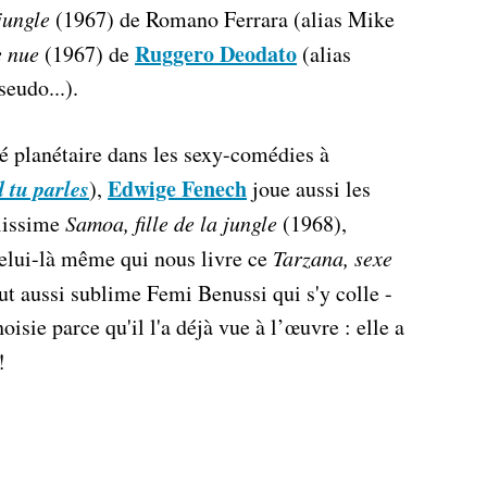
jungle
(1967) de Romano Ferrara (alias Mike
Ruggero Deodato
e nue
(1967) de
(alias
seudo...).
é planétaire dans les sexy-comédies à
 tu parles
Edwige Fenech
),
joue aussi les
llissime
Samoa, fille de la jungle
(1968),
celui-là même qui nous livre ce
Tarzana, sexe
 tout aussi sublime Femi Benussi qui s'y colle -
oisie parce qu'il l'a déjà vue à l’œuvre : elle a
!