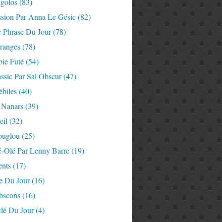
igolos
(83)
ssion Par Anna Le Gésic
(82)
e Phrase Du Jour
(78)
tranges
(78)
ie Futé
(54)
ssic Par Sal Obscur
(47)
ébiles
(40)
 Nanars
(39)
eil
(32)
ouglou
(25)
é-Olé Par Lenny Barre
(19)
nts
(17)
e Du Jour
(16)
Abscons
(16)
lé Du Jour
(4)