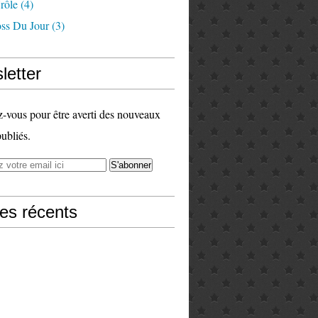
rôle
(4)
ss Du Jour
(3)
letter
vous pour être averti des nouveaux
publiés.
les récents