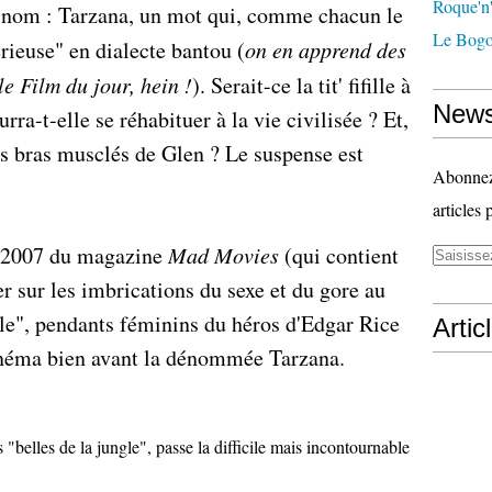
Roque'n'
 nom : Tarzana, un mot qui, comme chacun le
Le Bogo
érieuse" en dialecte bantou (
on en apprend des
le Film du jour, hein
!
). Serait-ce la tit' fifille à
News
a-t-elle se réhabituer à la vie civilisée ? Et,
es bras musclés de Glen ? Le suspense est
Abonnez-
articles 
 2007 du magazine
Mad Movies
(qui contient
er sur les imbrications du sexe et du gore au
gle", pendants féminins du héros d'Edgar Rice
Artic
inéma bien avant la dénommée Tarzana.
belles de la jungle", passe la difficile mais incontournable