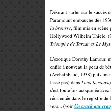
Désirant surfer sur le succès 
Paramount embauche dès 1936
la brousse
, film mis en scène 
Hollywood Wilhelm Thiele. (C
Triomphe de Tarzan
et
Le Myst
L'exotique Dorothy Lamour, m
enfile à nouveau la peau de b
(Archainbaud, 1938) puis une f
lasse pas) dans
Lona la sauva
s'est toutefois acoquinée ave
réorientée dans le registre de
Un crack qui cra
vers
... (voir