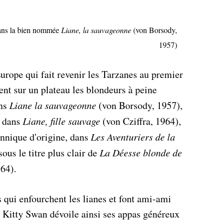
ans la bien nommée
Liane, la sauvageonne
(von Borsody,
1957)
Europe qui fait revenir les Tarzanes au premier
nt sur un plateau les blondeurs à peine
ans
Liane la sauvageonne
(von Borsody, 1957),
l dans
Liane, fille sauvage
(von Cziffra, 1964),
tannique d'origine, dans
Les Aventuriers de la
us le titre plus clair de
La Déesse blonde de
64).
s qui enfourchent les lianes et font ami-ami
e Kitty Swan dévoile ainsi ses appas généreux