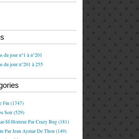
s
s du jour n°1 à n°201
s du jour n°201 à 255
gories
e Fin
(1747)
u Soir
(529)
lar-Sf-Horreur Par Crazy Bug
(181)
tu Par Jean Aymar De Thou
(149)