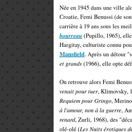
Née en 1945 dans une ville alo
Croatie, Femi Benussi (de son
carrière à 19 ans sous les mei
bourreau
(Pupillo, 1965), ell
Hargitay, culturiste connu pou
Mansfield
. Après un détour "
et grands
(1966), elle opte déf
On retrouve alors Femi Benuss
venait pour tuer
, Klimovsky, 
Requiem pour Gringo
, Merino
à l'amour, non à la guerre
, An
renard
, Zurli, 1968), des "dé
olé-olé (
Les Nuits érotiques 