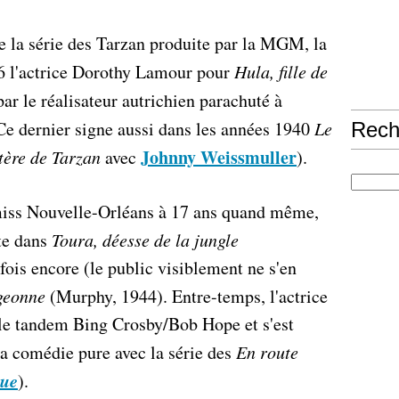
de la série des Tarzan produite par la MGM, la
 l'actrice Dorothy Lamour pour
Hula, fille de
par le réalisateur autrichien parachuté à
e dernier signe aussi dans les années 1940
Le
Rech
Johnny Weissmuller
ère de Tarzan
avec
).
iss Nouvelle-Orléans à 17 ans quand même,
ête dans
Toura, déesse de la jungle
ois encore (le public visiblement ne s'en
geonne
(Murphy, 1944). Entre-temps, l'actrice
c le tandem Bing Crosby/Bob Hope et s'est
 la comédie pure avec la série des
En route
que
).