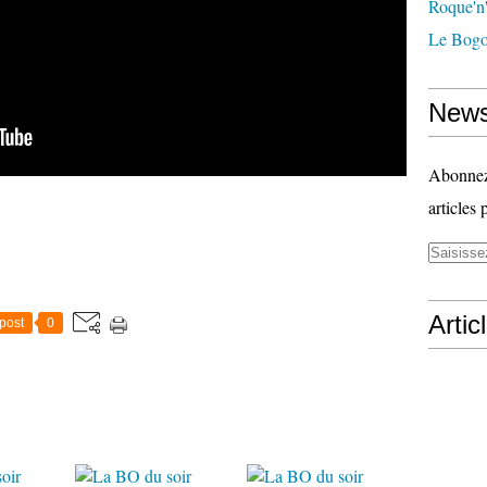
Roque'n'
Le Bogo
News
Abonnez-
articles 
Artic
post
0