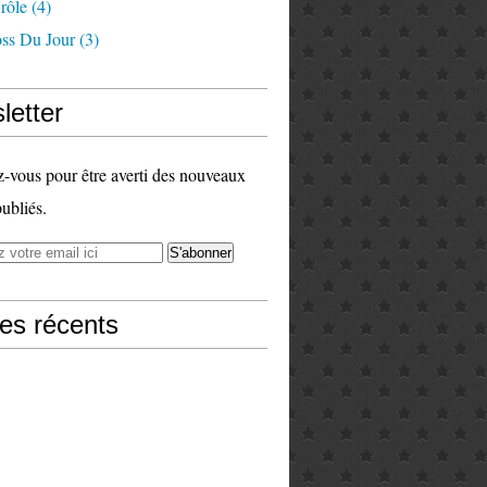
rôle
(4)
ss Du Jour
(3)
letter
vous pour être averti des nouveaux
publiés.
les récents