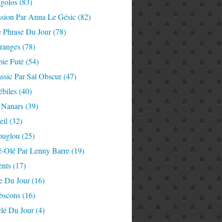
igolos
(83)
ssion Par Anna Le Gésic
(82)
e Phrase Du Jour
(78)
tranges
(78)
ie Futé
(54)
ssic Par Sal Obscur
(47)
ébiles
(40)
 Nanars
(39)
eil
(32)
ouglou
(25)
é-Olé Par Lenny Barre
(19)
nts
(17)
e Du Jour
(16)
Abscons
(16)
lé Du Jour
(4)