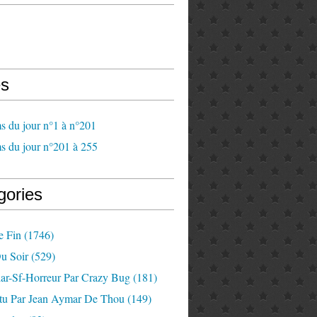
s
s du jour n°1 à n°201
s du jour n°201 à 255
gories
e Fin
(1746)
u Soir
(529)
lar-Sf-Horreur Par Crazy Bug
(181)
tu Par Jean Aymar De Thou
(149)