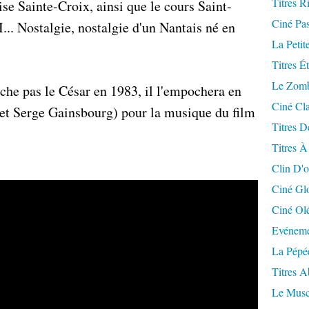
Titres R
lise Sainte-Croix, ainsi que le cours Saint-
Ciné Pa
... Nostalgie, nostalgie d'un Nantais né en
La Petit
Titres É
Le Zomb
he pas le César en 1983, il l'empochera en
Ciné Cla
et Serge Gainsbourg) pour la musique du film
Titres D
Titres À
Clin D'o
Ciné Gl
Ciné Ol
Evéneme
La Pépé
Titres 
Le Musc