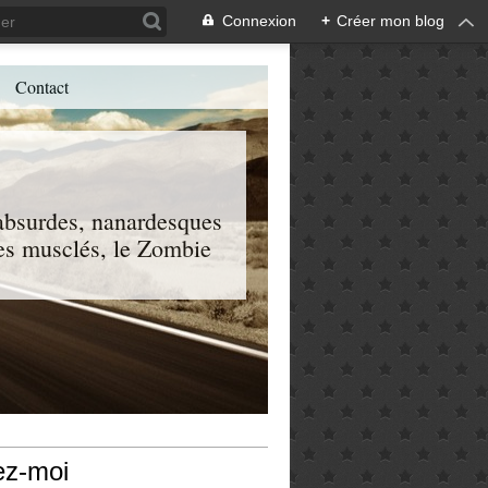
Connexion
+
Créer mon blog
Contact
, absurdes, nanardesques
 les musclés, le Zombie
ez-moi