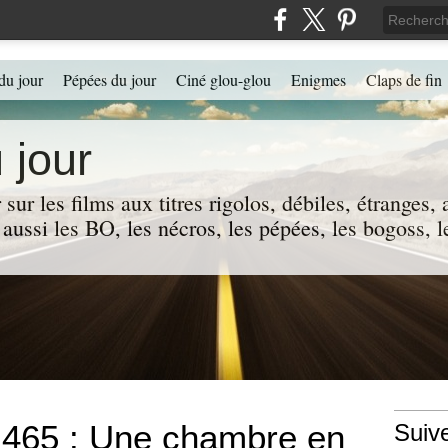
du jour
Pépées du jour
Ciné glou-glou
Enigmes
Claps de fin
 jour
 sur les films aux titres rigolos, débiles, étranges
 a aussi les BO, les nécros, les pépées, les bogoss,
n°465 : Une chambre en
Suiv