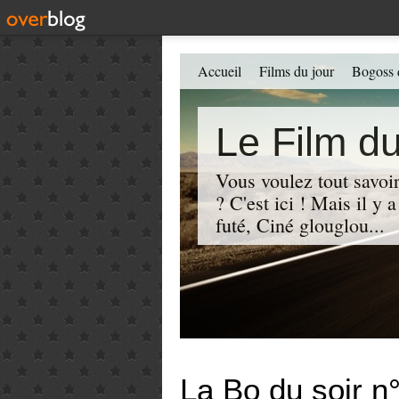
Accueil
Films du jour
Bogoss 
Le Film du
Vous voulez tout savoir
? C'est ici ! Mais il y
futé, Ciné glouglou...
La Bo du soir 