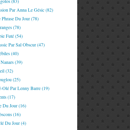
igolos
(83)
ssion Par Anna Le Gésic
(82)
e Phrase Du Jour
(78)
tranges
(78)
ie Futé
(54)
ssic Par Sal Obscur
(47)
ébiles
(40)
 Nanars
(39)
eil
(32)
ouglou
(25)
é-Olé Par Lenny Barre
(19)
nts
(17)
e Du Jour
(16)
Abscons
(16)
lé Du Jour
(4)