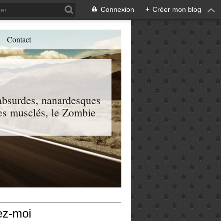
Connexion
+
Créer mon blog
Contact
, absurdes, nanardesques
 les musclés, le Zombie
ez-moi