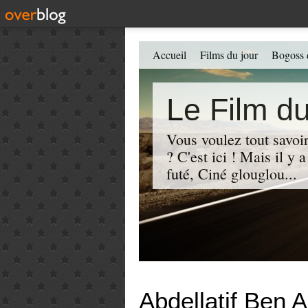
Accueil
Films du jour
Bogoss 
Le Film du
Vous voulez tout savoir
? C'est ici ! Mais il y
futé, Ciné glouglou...
Abdellatif Ben