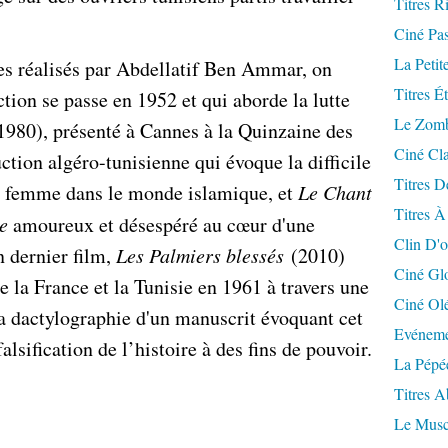
Titres R
.
Ciné Pa
La Petit
es réalisés par Abdellatif Ben Ammar, on
Titres É
ction se passe en 1952 et qui aborde la lutte
Le Zomb
1980), présenté à Cannes à la Quinzaine des
Ciné Cla
uction algéro-tunisienne qui évoque
la difficile
Titres D
e femme dans le monde islamique
, et
Le Chant
Titres À
e
amoureux et désespéré au cœur d'une
Clin D'o
 dernier film,
Les Palmiers blessés
(2010)
Ciné Gl
e la France et la Tunisie en 1961 à travers une
Ciné Ol
 la dactylographie d'un manuscrit évoquant cet
Evéneme
lsification de l’histoire à des fins de pouvoir.
La Pépé
Titres 
Le Musc