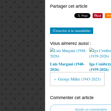
Partager cet article
Re
S'inscrire à la newsletter
Vous aimerez aussi :
Luis Margani (1948-
Iga Cembrz
2026)
(1939-2026)
George Miller (1943-2023)
Commenter cet article
Ajouter un commentaire