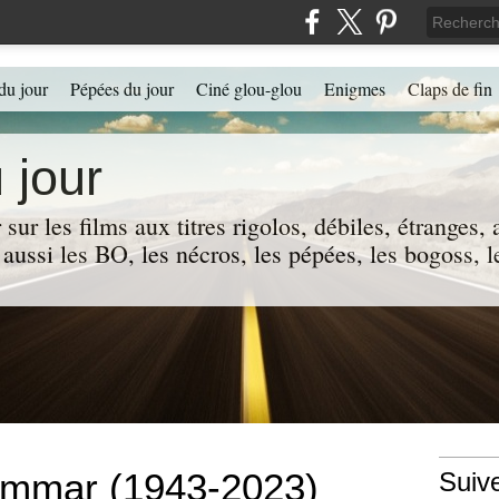
du jour
Pépées du jour
Ciné glou-glou
Enigmes
Claps de fin
 jour
 sur les films aux titres rigolos, débiles, étranges
 a aussi les BO, les nécros, les pépées, les bogoss,
 Ammar (1943-2023)
Suiv