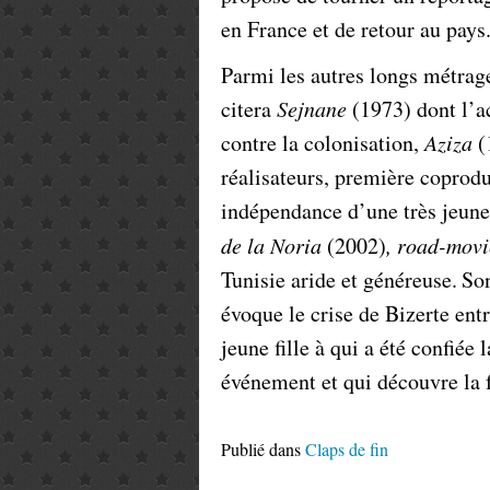
en France et de retour au pays
Parmi les autres longs métrag
citera
Sejnane
(1973) dont l’a
contre la colonisation,
Aziza
(
réalisateurs, première coprod
indépendance d’une très jeun
de la Noria
(2002)
,
road-movi
Tunisie aride et généreuse.
Son
évoque le crise de Bizerte entr
jeune fille à qui a été confiée
événement et qui découvre la fa
Publié dans
Claps de fin