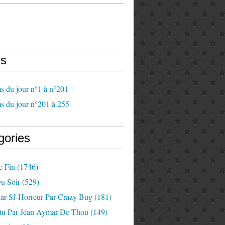
s
s du jour n°1 à n°201
s du jour n°201 à 255
gories
e Fin
(1746)
u Soir
(529)
lar-Sf-Horreur Par Crazy Bug
(181)
tu Par Jean Aymar De Thou
(149)