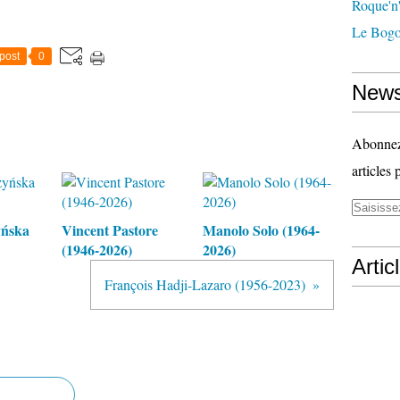
Roque'n'
Le Bogo
post
0
News
Abonnez-
articles 
yńska
Vincent Pastore
Manolo Solo (1964-
(1946-2026)
2026)
Artic
François Hadji-Lazaro (1956-2023)