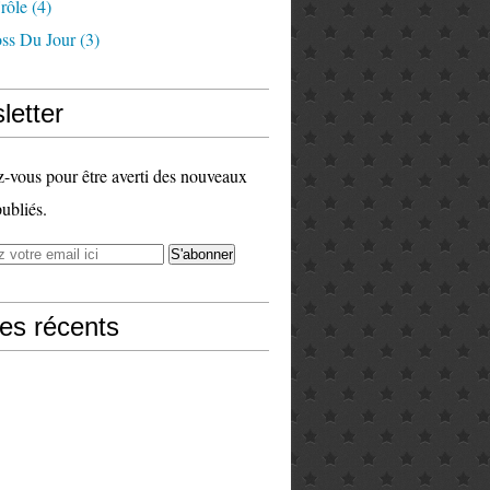
rôle
(4)
ss Du Jour
(3)
letter
vous pour être averti des nouveaux
publiés.
les récents