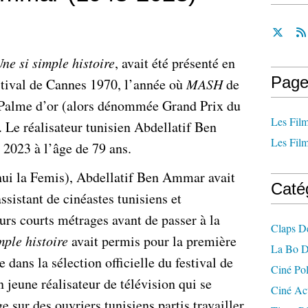
ne si simple histoire
, avait été présenté en
Page
stival de Cannes 1970, l’année où
MASH
de
 Palme d’or (alors dénommée Grand Prix du
Les Film
. Le réalisateur tunisien Abdellatif Ben
Les Film
 2023 à l’âge de 79 ans.
hui la Femis), Abdellatif Ben Ammar avait
Caté
ssistant de cinéastes tunisiens et
eurs courts métrages avant de passer à la
Claps D
mple histoire
avait permis pour la première
La Bo D
e dans la sélection officielle du festival de
Ciné Po
 jeune réalisateur de télévision qui se
Ciné Ac
 sur des ouvriers tunisiens partis travailler